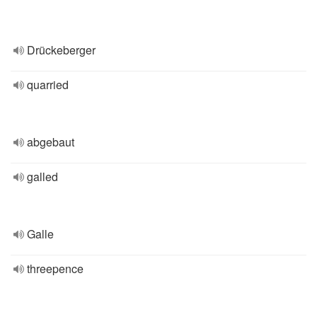
Drückeberger
quarried
abgebaut
galled
Galle
threepence