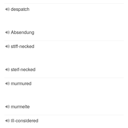
despatch
Absendung
stiff-necked
steif-necked
murmured
murmelte
ill-considered