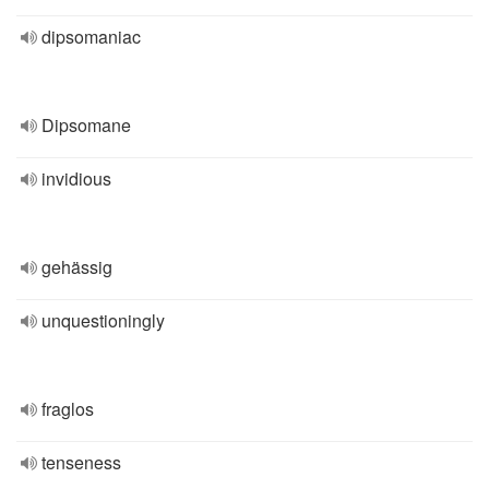
dipsomaniac
Dipsomane
invidious
gehässig
unquestioningly
fraglos
tenseness