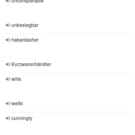
unconquerable
unbesiegbar
haberdasher
Kurzwarenhändler
wilts
welkt
cunningly