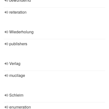
bewundernd
reiteration
Wiederholung
publishers
Verlag
mucilage
Schleim
enumeration