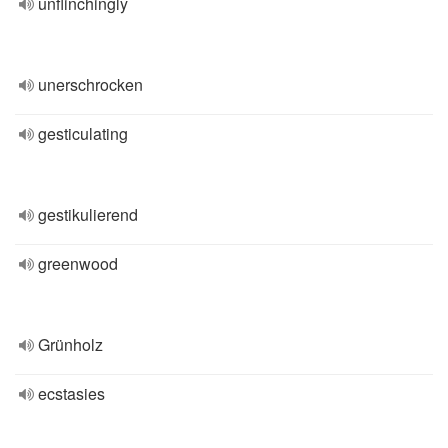
unflinchingly
unerschrocken
gesticulating
gestikulierend
greenwood
Grünholz
ecstasies