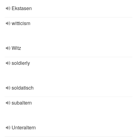
Ekstasen
witticism
Witz
soldierly
soldatisch
subaltern
Unteraltern