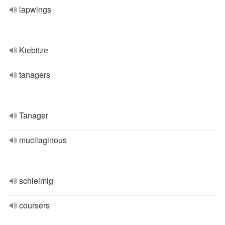
lapwings
Kiebitze
tanagers
Tanager
mucilaginous
schleimig
coursers