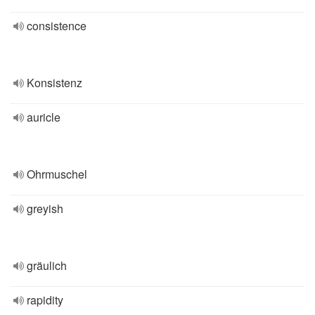
consistence
Konsistenz
auricle
Ohrmuschel
greyish
gräulich
rapidity