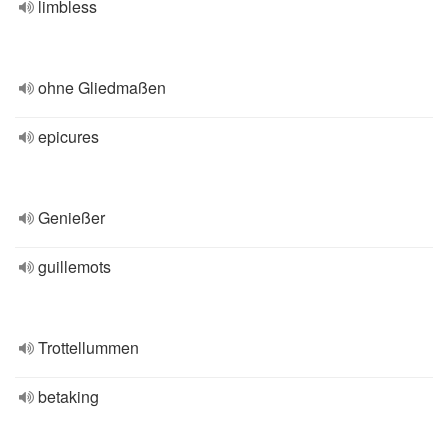
limbless
ohne Gliedmaßen
epicures
Genießer
guillemots
Trottellummen
betaking