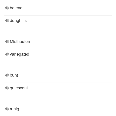
betend
dunghills
Misthaufen
variegated
bunt
quiescent
ruhig