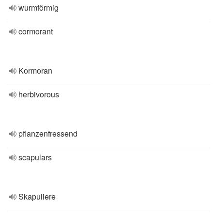
wurmförmig
cormorant
Kormoran
herbivorous
pflanzenfressend
scapulars
Skapuliere