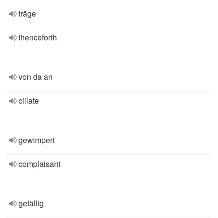
träge
thenceforth
von da an
ciliate
gewimpert
complaisant
gefällig