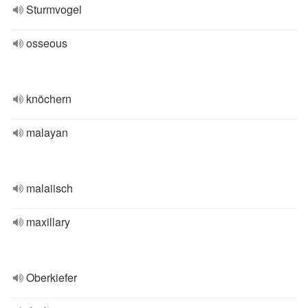
Sturmvogel
osseous
knöchern
malayan
malaiisch
maxillary
Oberkiefer