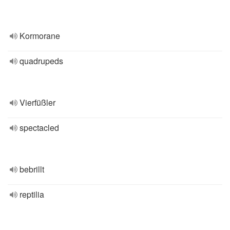
Kormorane
quadrupeds
Vierfüßler
spectacled
bebrillt
reptilia