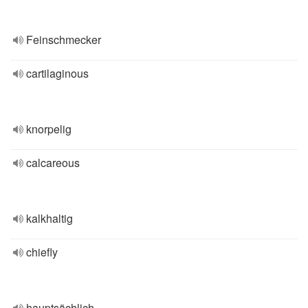
Feinschmecker
cartilaginous
knorpelig
calcareous
kalkhaltig
chiefly
hauptsächlich