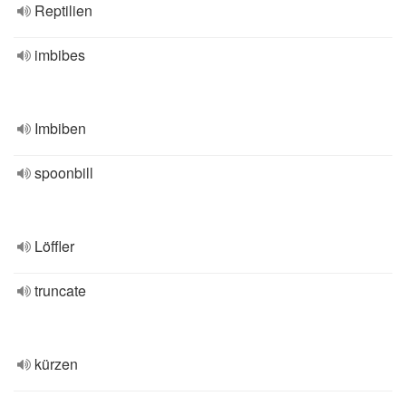
Reptilien
imbibes
Imbiben
spoonbill
Löffler
truncate
kürzen