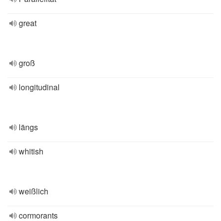
great
groß
longitudinal
längs
whitish
weißlich
cormorants