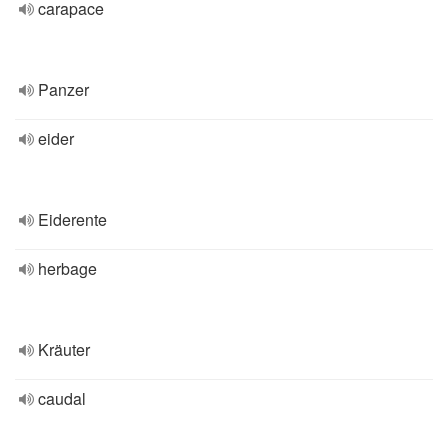
carapace
Panzer
eider
Eiderente
herbage
Kräuter
caudal