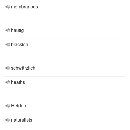
membranous
häutig
blackish
schwärzlich
heaths
Heiden
naturalists