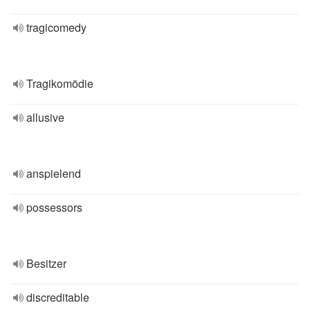
tragicomedy
Tragikomödie
allusive
anspielend
possessors
Besitzer
discreditable