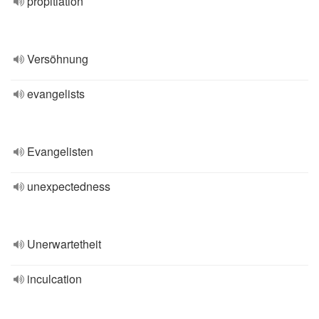
propitiation
Versöhnung
evangelists
Evangelisten
unexpectedness
Unerwartetheit
inculcation