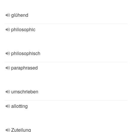
glühend
philosophic
philosophisch
paraphrased
umschrieben
allotting
Zuteilung