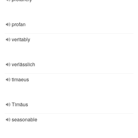
profan
veritably
verlässlich
timaeus
Timäus
seasonable