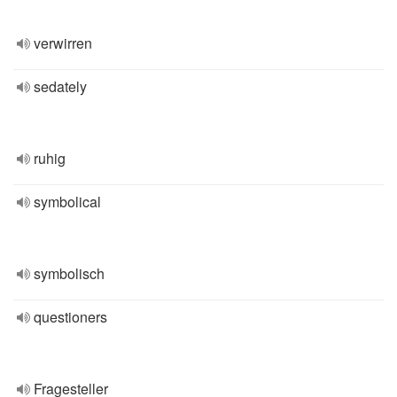
verwirren
sedately
ruhig
symbolical
symbolisch
questioners
Fragesteller