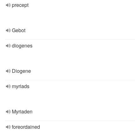
precept
Gebot
diogenes
Diogene
myriads
Myriaden
foreordained