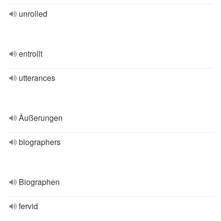
unrolled
entrollt
utterances
Äußerungen
biographers
Biographen
fervid