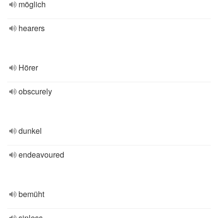
möglich
hearers
Hörer
obscurely
dunkel
endeavoured
bemüht
sinless