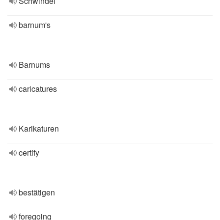
Schwindel
barnum's
Barnums
caricatures
Karikaturen
certify
bestätigen
foregoing