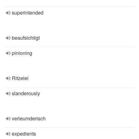
superintended
beaufsichtigt
pinioning
Ritzelei
slanderously
verleumderisch
expedients