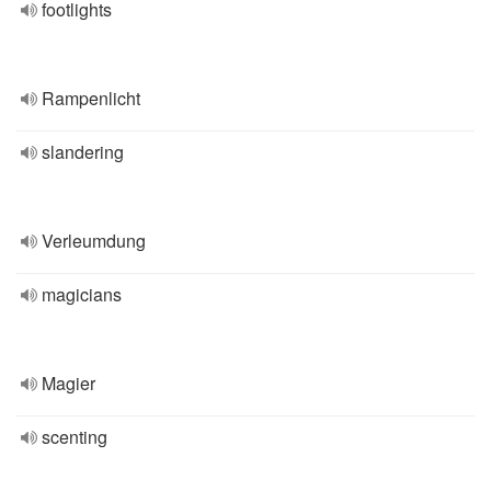
footlights
Rampenlicht
slandering
Verleumdung
magicians
Magier
scenting