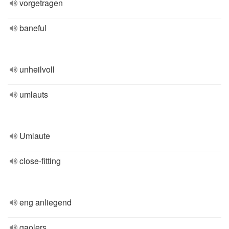
vorgetragen
baneful
unheilvoll
umlauts
Umlaute
close-fitting
eng anliegend
gaolers