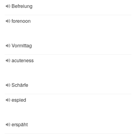
Befreiung
forenoon
Vormittag
acuteness
Schärfe
espied
erspäht