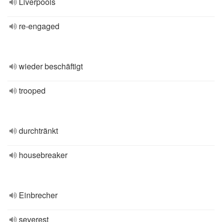
Liverpools
re-engaged
wieder beschäftigt
trooped
durchtränkt
housebreaker
Einbrecher
severest