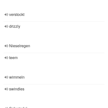
verstockt
drizzly
Nieselregen
teem
wimmeln
swindles