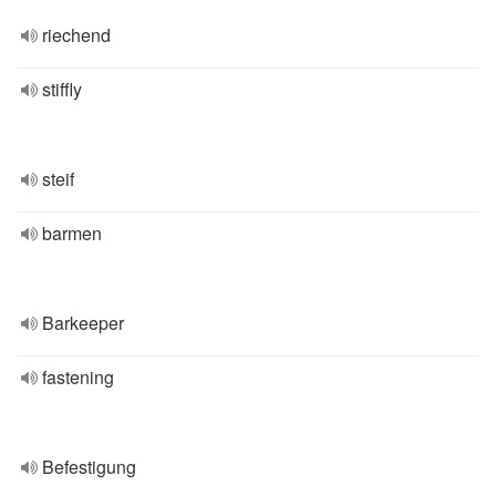
riechend
stiffly
steif
barmen
Barkeeper
fastening
Befestigung