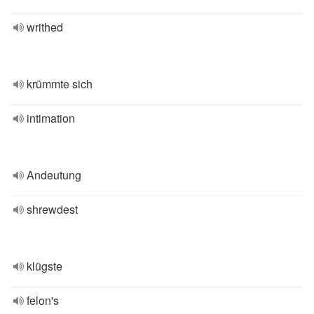
writhed
krümmte sich
intimation
Andeutung
shrewdest
klügste
felon's