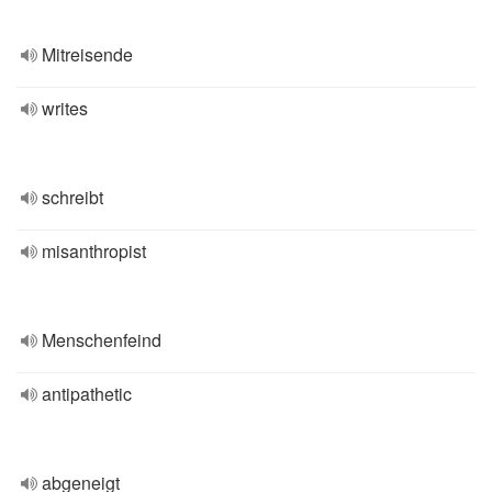
Mitreisende
writes
schreibt
misanthropist
Menschenfeind
antipathetic
abgeneigt