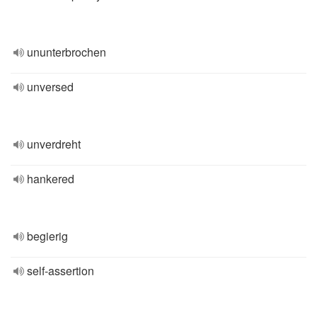
ununterbrochen
unversed
unverdreht
hankered
begierig
self-assertion