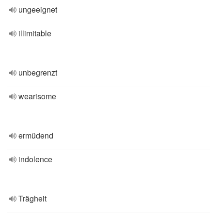
ungeeignet
illimitable
unbegrenzt
wearisome
ermüdend
indolence
Trägheit