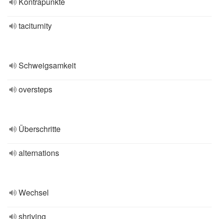
Kontrapunkte
taciturnity
Schweigsamkeit
oversteps
Überschritte
alternations
Wechsel
shriving