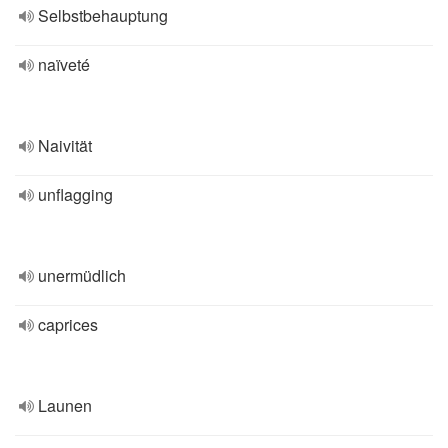
Selbstbehauptung
naïveté
Naivität
unflagging
unermüdlich
caprices
Launen