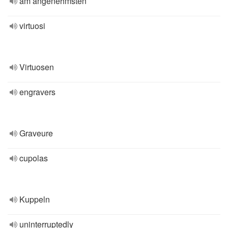
am angenehmsten
virtuosi
Virtuosen
engravers
Graveure
cupolas
Kuppeln
uninterruptedly