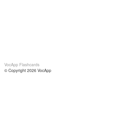
VocApp Flashcards
© Copyright 2026 VocApp
02-798 Mielczarskiego 8/58
Warsaw, Poland (EU)