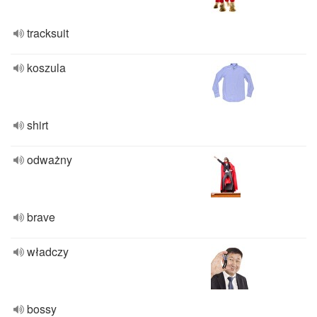
tracksuit
koszula
shirt
odważny
brave
władczy
bossy