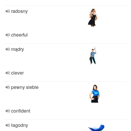
radosny
cheerful
mądry
clever
pewny siebie
confident
łagodny