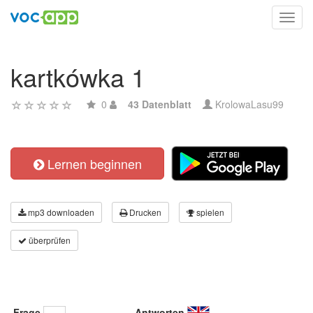
Toggl
navig
kartkówka 1
0
43 Datenblatt
KrolowaLasu99
Lernen beginnen
mp3 downloaden
Drucken
spielen
überprüfen
Frage
Antworten