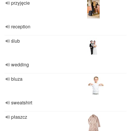
przyjęcie
reception
ślub
wedding
bluza
sweatshirt
płaszcz