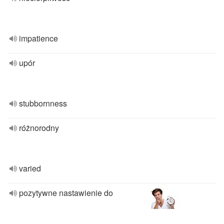
impatience
upór
stubbornness
różnorodny
varied
pozytywne nastawienie do