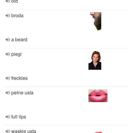
old
broda
a beard
piegi
freckles
pełne usta
full lips
waskie usta