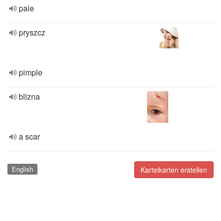
pale
pryszcz
pimple
blizna
a scar
English
Karteikarten erstellen