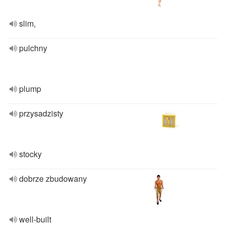
slim,
pulchny
plump
przysadzisty
stocky
dobrze zbudowany
well-built