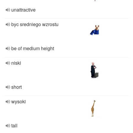
unattractive
byc sredniego wzrostu
be of medium height
niski
short
wysoki
tall