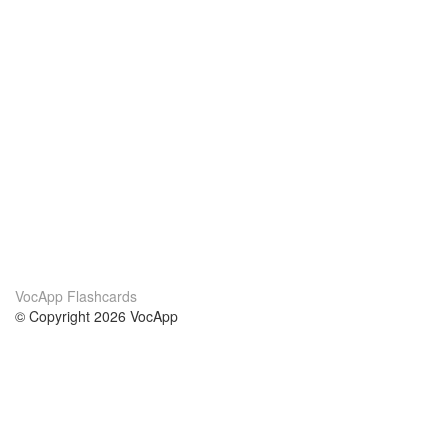
VocApp Flashcards
© Copyright 2026 VocApp
02-798 Mielczarskiego 8/58
Warsaw, Poland (EU)