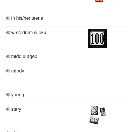
in his/her teens
w średnim wieku
middle-aged
młody
young
stary