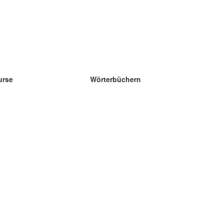
urse
Wörterbüchern
e Wissenschaft Englisch
e Wissenschaft Spanisch
e Wissenschaft Französisch
e Wissenschaft Russisch
e Wissenschaft Norwegisch
e Wissenschaft Schwedisch
h Programu Operacyjnego Inteligentny