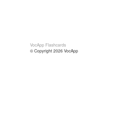
VocApp Flashcards
© Copyright 2026 VocApp
02-798 Mielczarskiego 8/58
Warsaw, Poland (EU)