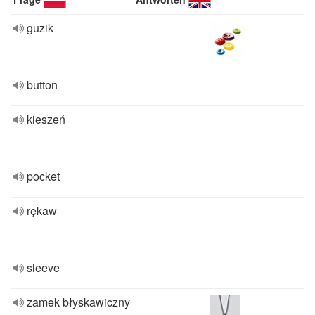
guzik
button
kieszeń
pocket
rękaw
sleeve
zamek błyskawiczny