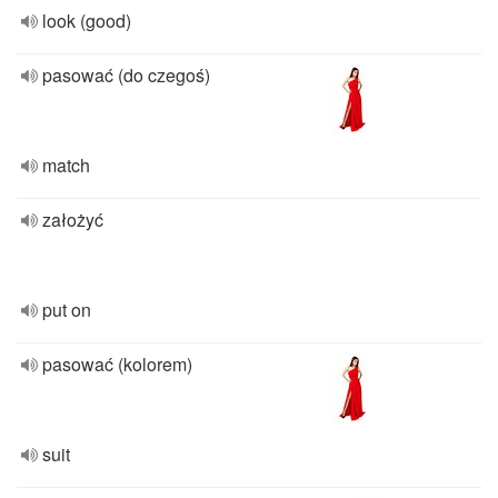
look (good)
pasować (do czegoś)
match
założyć
put on
pasować (kolorem)
suit