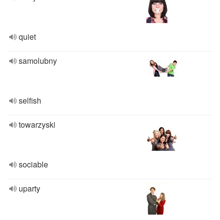
quiet
samolubny
selfish
towarzyski
sociable
uparty