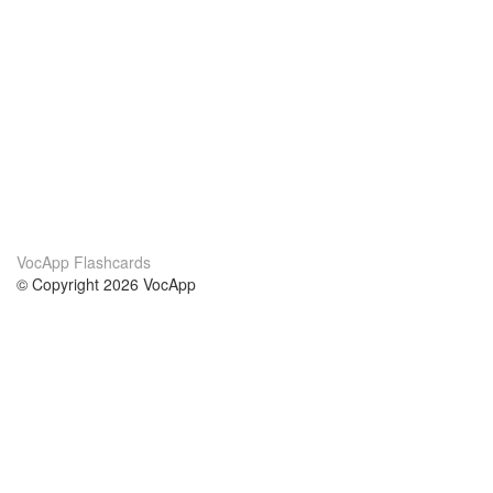
VocApp Flashcards
© Copyright 2026 VocApp
02-798 Mielczarskiego 8/58
Warsaw, Poland (EU)