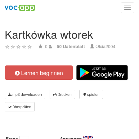
Toggl
navig
Kartkówka wtorek
0
50 Datenblatt
Olcia2004
Lernen beginnen
mp3 downloaden
Drucken
spielen
überprüfen
Frage
Antworten