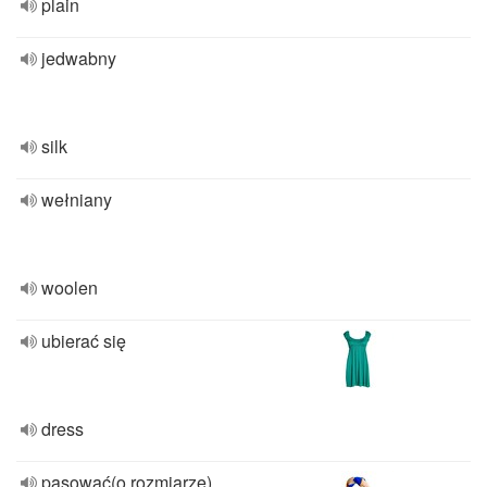
plain
jedwabny
silk
wełniany
woolen
ubierać się
dress
pasować(o rozmiarze)