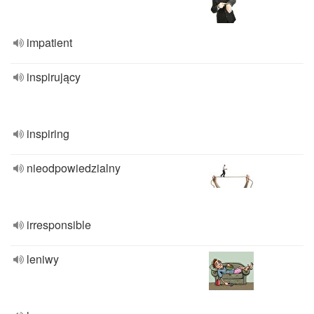
impatient
inspirujący
inspiring
nieodpowiedzialny
irresponsible
leniwy