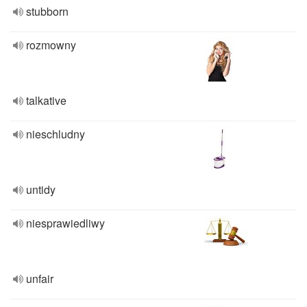
stubborn
rozmowny
talkative
nieschludny
untidy
niesprawiedliwy
unfair