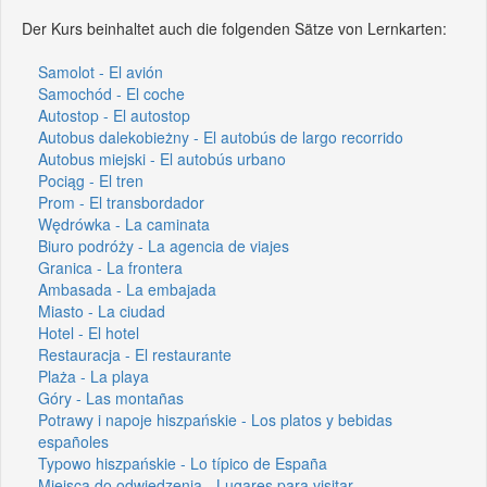
Der Kurs beinhaltet auch die folgenden Sätze von Lernkarten:
Samolot - El avión
Samochód - El coche
Autostop - El autostop
Autobus dalekobieżny - El autobús de largo recorrido
Autobus miejski - El autobús urbano
Pociąg - El tren
Prom - El transbordador
Wędrówka - La caminata
Biuro podróży - La agencia de viajes
Granica - La frontera
Ambasada - La embajada
Miasto - La ciudad
Hotel - El hotel
Restauracja - El restaurante
Plaża - La playa
Góry - Las montañas
Potrawy i napoje hiszpańskie - Los platos y bebidas
españoles
Typowo hiszpańskie - Lo típico de España
Miejsca do odwiedzenia - Lugares para visitar