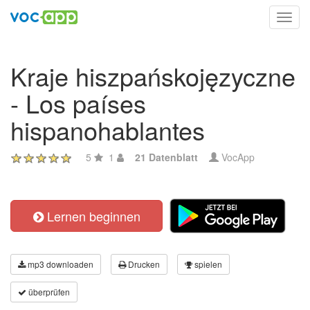
Toggl
navig
Kraje hiszpańskojęzyczne
- Los países
hispanohablantes
5
1
21 Datenblatt
VocApp
Lernen beginnen
mp3 downloaden
Drucken
spielen
überprüfen