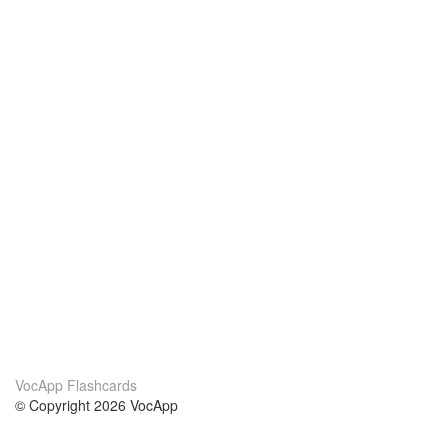
VocApp Flashcards
© Copyright 2026 VocApp
02-798 Mielczarskiego 8/58