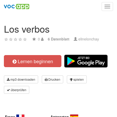
Toggl
navig
Los verbos
0
6 Datenblatt
elinelonchay
Lernen beginnen
mp3 downloaden
Drucken
spielen
überprüfen
Frage
Antworten