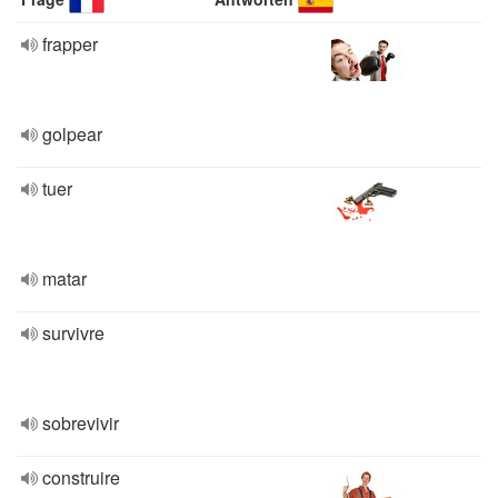
frapper
golpear
tuer
matar
survivre
sobrevivir
construire