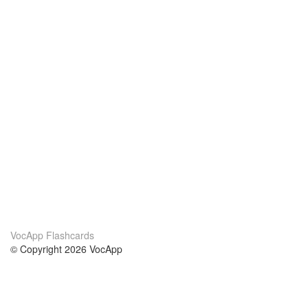
VocApp Flashcards
© Copyright 2026 VocApp
02-798 Mielczarskiego 8/58
Warsaw, Poland (EU)