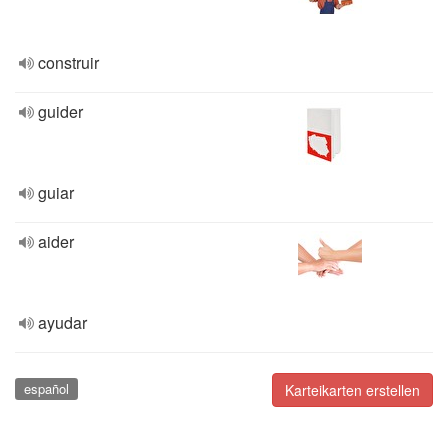
construir
guider
guiar
aider
ayudar
español
Karteikarten erstellen