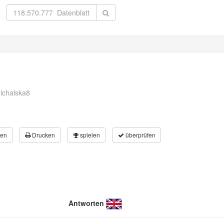
michalska8
en
Drucken
spielen
überprüfen
Antworten