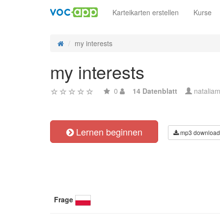
Karteikarten erstellen
Kurse
my interests
my interests
0
14 Datenblatt
natalia
Lernen beginnen
mp3 download
Frage