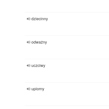
dziecinny
odważny
uczciwy
upiorny