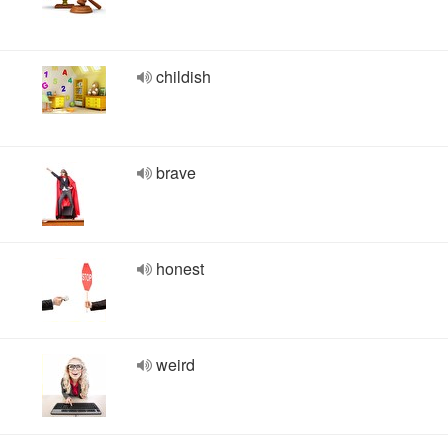
childish
brave
honest
weird