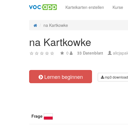
Karteikarten erstellen
Kurse
na Kartkowke
na Kartkowke
0
33 Datenblatt
alicjapa
Lernen beginnen
mp3 download
Frage