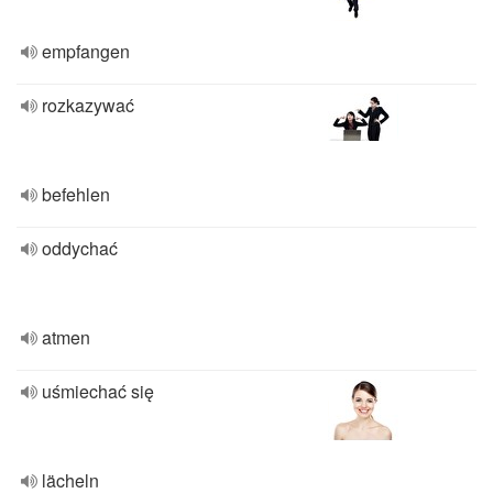
empfangen
rozkazywać
befehlen
oddychać
atmen
uśmiechać się
lächeln