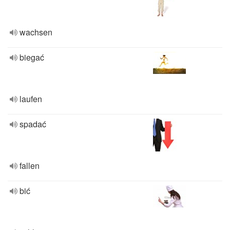
wachsen
biegać
laufen
spadać
fallen
bić