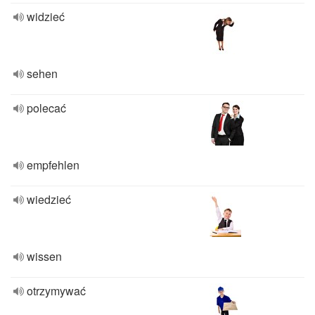
widzieć
sehen
polecać
empfehlen
wiedzieć
wissen
otrzymywać