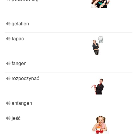
gefallen
łapać
fangen
rozpoczynać
anfangen
jeść