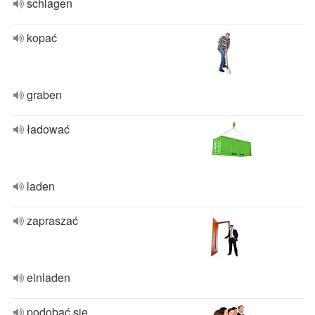
schlagen
kopać
graben
ładować
laden
zapraszać
einladen
podobać się