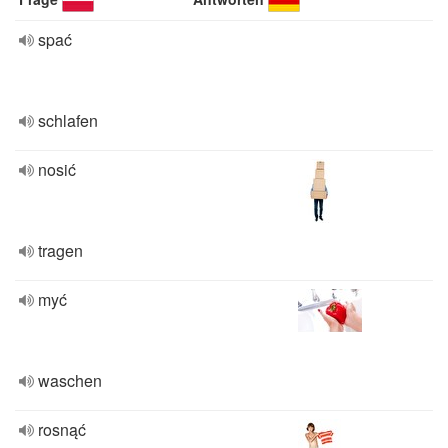
spać
schlafen
nosić
tragen
myć
waschen
rosnąć