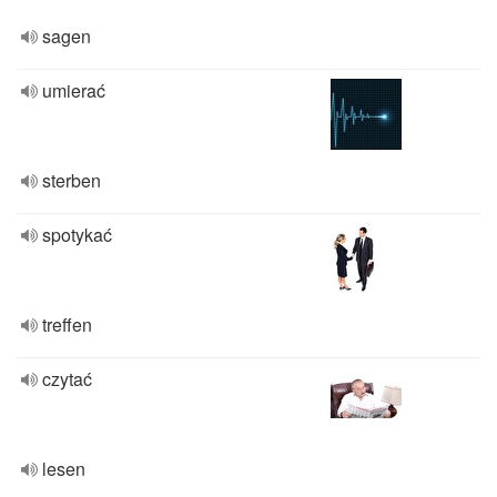
sagen
umierać
sterben
spotykać
treffen
czytać
lesen