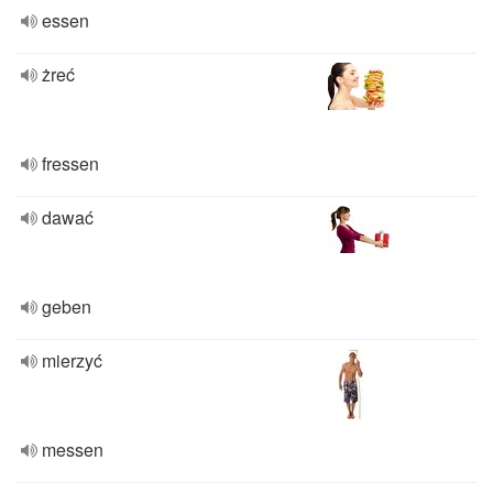
essen
żreć
fressen
dawać
geben
mierzyć
messen