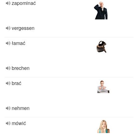
zapominać
vergessen
łamać
brechen
brać
nehmen
mówić