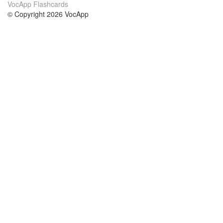
VocApp Flashcards
© Copyright 2026 VocApp
02-798 Mielczarskiego 8/58
Warsaw, Poland (EU)
Wir Über Uns
Bedingungen
unser Team
100% Garantie
Blog
Datenschutzrichtlinie
Vorschriften
In Kontakt Treten
BIPR
kontaktieren
Kurse
Hilfe
die Wissenschaft Englisch
Häufig gestellte Fragen
die Wissenschaft Spanisch