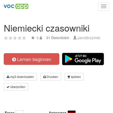
Toggl
navig
Niemiecki czasowniki
0
31 Datenblatt
panolbrzymek
Lernen beginnen
mp3 downloaden
Drucken
spielen
überprüfen
Frage
Antworten