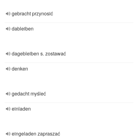
gebracht przynosić
dableiben
dagebleiben s. zostawać
denken
gedacht myśleć
einladen
eingeladen zapraszać