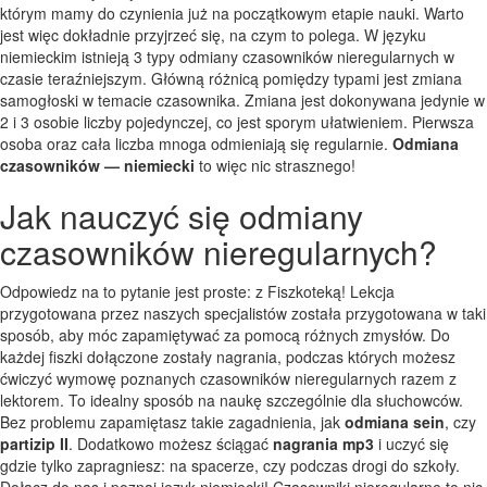
którym mamy do czynienia już na początkowym etapie nauki. Warto
jest więc dokładnie przyjrzeć się, na czym to polega. W języku
niemieckim istnieją 3 typy odmiany czasowników nieregularnych w
czasie teraźniejszym. Główną różnicą pomiędzy typami jest zmiana
samogłoski w temacie czasownika. Zmiana jest dokonywana jedynie w
2 i 3 osobie liczby pojedynczej, co jest sporym ułatwieniem. Pierwsza
osoba oraz cała liczba mnoga odmieniają się regularnie.
Odmiana
czasowników — niemiecki
to więc nic strasznego!
Jak nauczyć się odmiany
czasowników nieregularnych?
Odpowiedz na to pytanie jest proste: z Fiszkoteką! Lekcja
przygotowana przez naszych specjalistów została przygotowana w taki
sposób, aby móc zapamiętywać za pomocą różnych zmysłów. Do
każdej fiszki dołączone zostały nagrania, podczas których możesz
ćwiczyć wymowę poznanych czasowników nieregularnych razem z
lektorem. To idealny sposób na naukę szczególnie dla słuchowców.
Bez problemu zapamiętasz takie zagadnienia, jak
odmiana sein
, czy
partizip II
. Dodatkowo możesz ściągać
nagrania mp3
i uczyć się
gdzie tylko zapragniesz: na spacerze, czy podczas drogi do szkoły.
Dołącz do nas i poznaj język niemiecki! Czasowniki nieregularne to nic