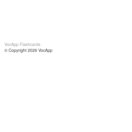
VocApp Flashcards
© Copyright 2026 VocApp
02-798 Mielczarskiego 8/58
Warsaw, Poland (EU)
Wir Über Uns
Bedingungen
unser Team
100% Garantie