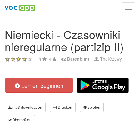
Toggl
navig
Niemiecki - Czasowniki
nieregularne (partizip II)
4
4
42 Datenblatt
TheKrzywy
Lernen beginnen
mp3 downloaden
Drucken
spielen
überprüfen