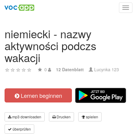
Toggl
navig
niemiecki - nazwy
aktywności podczs
wakacji
0
12 Datenblatt
Lucynka 123
Lernen beginnen
mp3 downloaden
Drucken
spielen
überprüfen