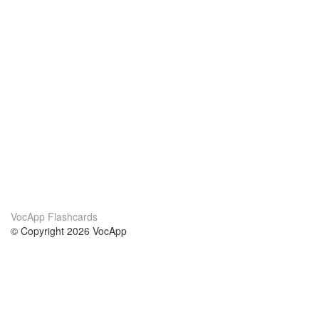
VocApp Flashcards
© Copyright 2026 VocApp
02-798 Mielczarskiego 8/58
Warsaw, Poland (EU)