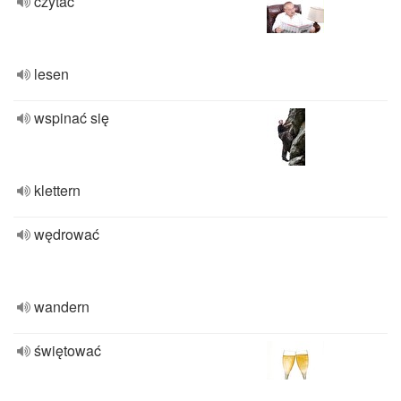
czytać
lesen
wspinać się
klettern
wędrować
wandern
świętować