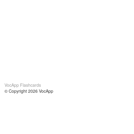
VocApp Flashcards
© Copyright 2026 VocApp
02-798 Mielczarskiego 8/58
Warsaw, Poland (EU)