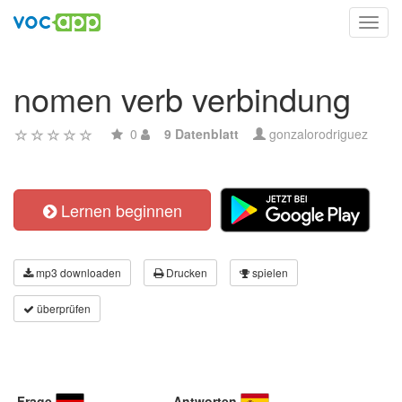
Toggl
navig
nomen verb verbindung
0
9 Datenblatt
gonzalorodriguez
Lernen beginnen
mp3 downloaden
Drucken
spielen
überprüfen
Frage
Antworten