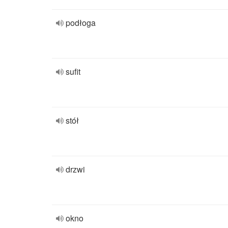
podłoga
sufit
stół
drzwi
okno