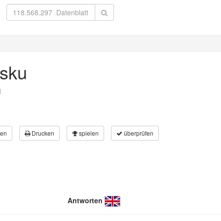
lsku
d
en
Drucken
spielen
überprüfen
Antworten