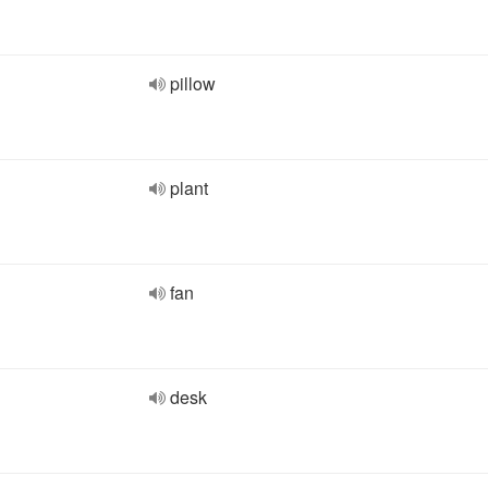
pillow
plant
fan
desk