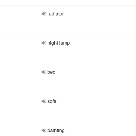
radiator
night lamp
bed
sofa
painting