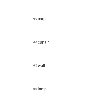
carpet
curtain
wall
lamp