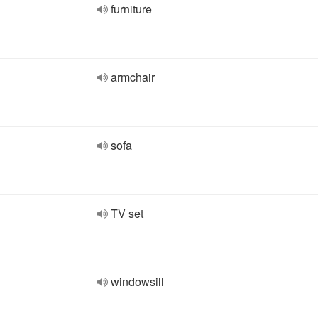
furniture
armchair
sofa
TV set
windowsill