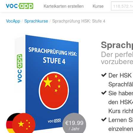
Karteikarten erstellen
Kurse
VocApp
/
Sprachkurse
/
Sprachprüfung HSK: Stufe 4
Sprach
Der perfe
vorzubere
Der HSK i
Sprachfäh
Sie habe
den HSK4 
Kurs rich
Lernen Si
€19.99
einzelne
/ Jahr