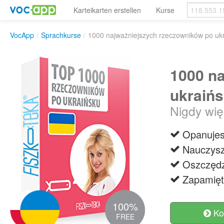
Karteikarten erstellen
Kurse
VocApp
/
Sprachkurse
/
1000 najważniejszych rzeczowników po uk
1000 n
ukraiń
Nigdy wię
Opanujes
Nauczysz
Oszczędz
Zapamięt
100%
Ko
FREE