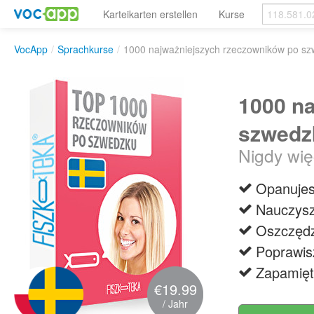
Karteikarten erstellen
Kurse
VocApp
/
Sprachkurse
/
1000 najważniejszych rzeczowników po s
1000 n
szwedz
Nigdy wię
Opanujes
Nauczysz
Oszczędz
Poprawis
Zapamięt
€19.99
/ Jahr