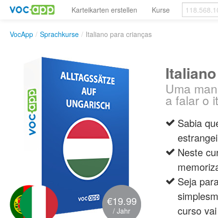
Karteikarten erstellen
Kurse
VocApp
/
Sprachkurse
/
Italiano para crianças
Italian
Uma manei
a falar o i
Sabia qu
estrange
Neste cu
memoriza
Seja para
simplesm
€19.99
curso vai
/ Jahr