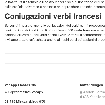
le nostre frasi esempio e il nostro meccanismo di ripetizione ci riusci
sullo scaffale polveroso e comincia ad apprendere immediatament
Coniugazioni verbi francesi
Se vorrai imparare anche le coniugazioni dei verbi non ti preoccupare
coniugazione dei verbi che ti proponiamo. 500
verbi francesi
sono u
contestualizzare questi verbi anche i
verbi difficili
ti sembreranno sem
invitiamo a dare un'occhiata anche ai nostri corsi sui sostantivi e agg
VocApp Flashcards
Anwendungen
© Copyright 2026 VocApp
Android Lernk
iOS Karteikart
02-798 Mielczarskiego 8/58