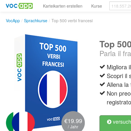
Karteikarten erstellen
Kurse
VocApp
/
Sprachkurse
/
Top 500 verbi francesi
Top 500
Parla il f
Migliora 
Scopri il 
Allena la
Non preoc
registrato
€19.99
versuch
/ Jahr