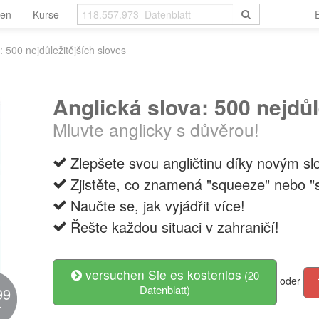
len
Kurse
: 500 nejdůležitějších sloves
Anglická slova: 500 nejdůl
Mluvte anglicky s důvěrou!
Zlepšete svou angličtinu díky novým s
Zjistěte, co znamená "squeeze" nebo "s
Naučte se, jak vyjádřit více!
Řešte každou situaci v zahraničí!
versuchen Sie es kostenlos
(20
oder
Datenblatt)
99
r