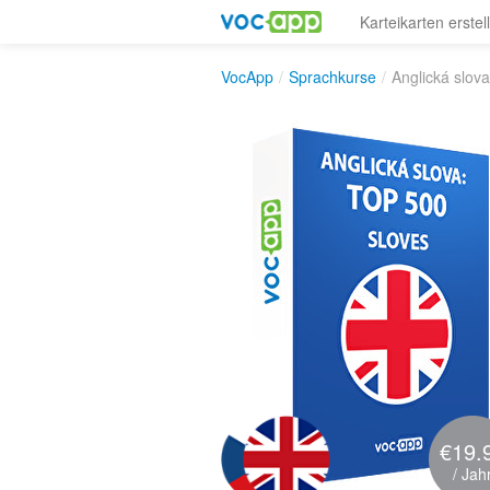
Karteikarten erstel
VocApp
/
Sprachkurse
/
Anglická slova
€19.
/ Jah