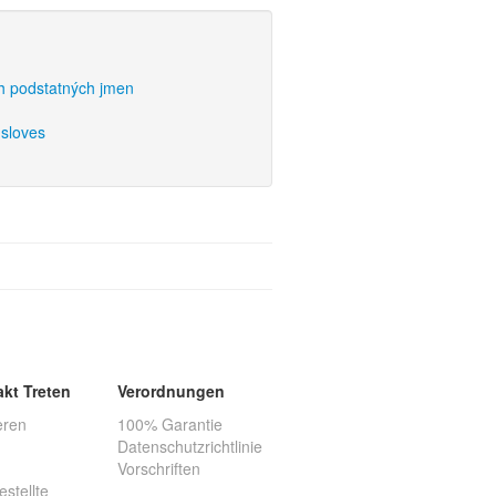
ch podstatných jmen
 sloves
akt Treten
Verordnungen
eren
100% Garantie
Datenschutzrichtlinie
Vorschriften
estellte