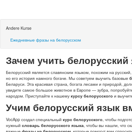
Andere Kurse
Ежедневные фразы на белорусском
Зачем учить белорусский
Белорусский является славянским языком, похожим на русский,
но его история намного богаче. Мы советуем выучить базовые
б
Беларуси. Эта красивая страна, богата лесами и природой, до
увидите самое большое животное в Европе — зубра, попробуйт
народом. Приступайте к нашему
курсу белорусского
и выучит
Учим белорусский язык в
VocApp создал специальный
курс белорусского
, чтобы подго
нужный
словарь белорусского языка
, чтобы вы нашли, что с
важные
фразы на белорусском
, которые помогут вам спросить