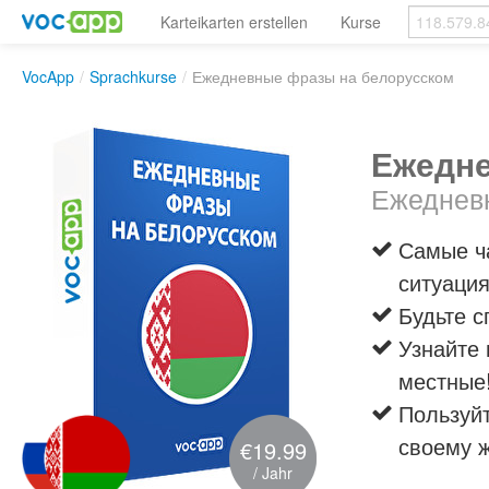
Karteikarten erstellen
Kurse
VocApp
/
Sprachkurse
/
Ежедневные фразы на белорусском
Ежедне
Ежеднев
Самые ч
ситуаци
Будьте 
Узнайте 
местные
Пользуй
своему 
€19.99
/ Jahr