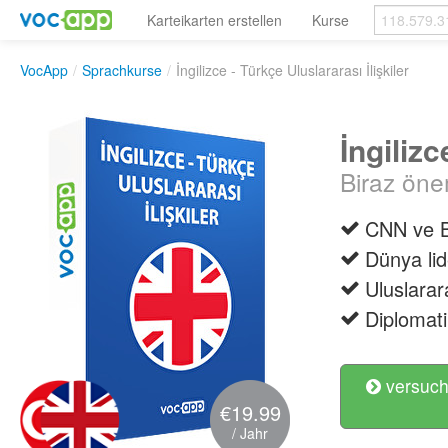
Karteikarten erstellen
Kurse
VocApp
/
Sprachkurse
/
İngilizce - Türkçe Uluslararası İlişkiler
İngilizc
Biraz öne
CNN ve BB
Dünya lid
Uluslarara
Diplomati
versuch
€19.99
/ Jahr