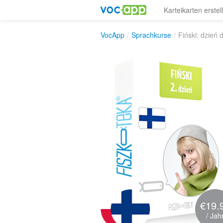
Karteikarten erstel
VocApp
/
Sprachkurse
/
Fiński: dzień 
€19.
/ Jah