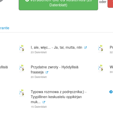
oder
Datenblatt)
rantie
I, ale, więc... - Ja, tai, mutta, niin
Pr
23 Datenblatt
32
lisiä
Przydatne zwroty - Hyödyllisiä
W
fraaseja
30
20 Datenblatt
Typowa rozmowa z podręcznika;) -
Tyypillinen keskustelu oppikirjan
muk...
15 Datenblatt