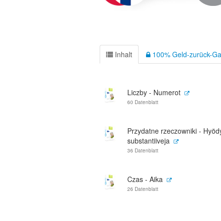
Inhalt
100% Geld-zurück-Ga
Liczby - Numerot
60 Datenblatt
Przydatne rzeczowniki - Hyödyl
substantiiveja
36 Datenblatt
Czas - Aika
26 Datenblatt