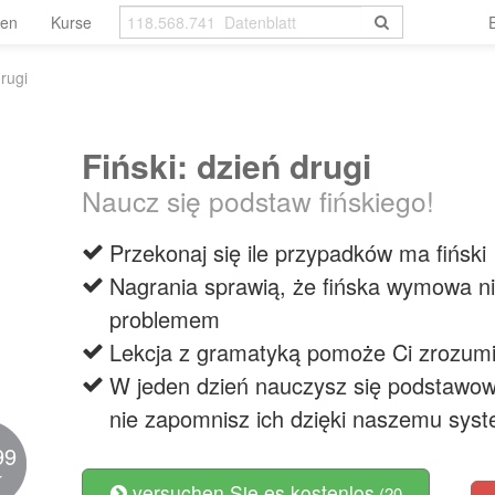
len
Kurse
drugi
Fiński: dzień drugi
Naucz się podstaw fińskiego!
Przekonaj się ile przypadków ma fiński
Nagrania sprawią, że fińska wymowa ni
problemem
Lekcja z gramatyką pomoże Ci zrozum
W jeden dzień nauczysz się podstawowy
nie zapomnisz ich dzięki naszemu sys
99
r
versuchen Sie es kostenlos
(20