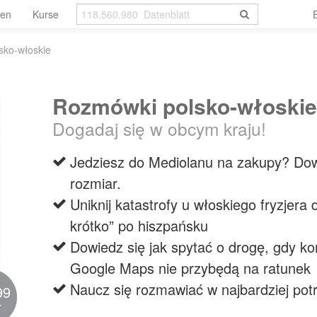
len
Kurse
sko-włoskie
Rozmówki polsko-włoskie
Dogadaj się w obcym kraju!
Jedziesz do Mediolanu na zakupy? Dowi
rozmiar.
Uniknij katastrofy u włoskiego fryzjera d
krótko” po hiszpańsku
Dowiedz się jak spytać o drogę, gdy ko
Google Maps nie przybędą na ratunek
Naucz się rozmawiać w najbardziej pot
99
r