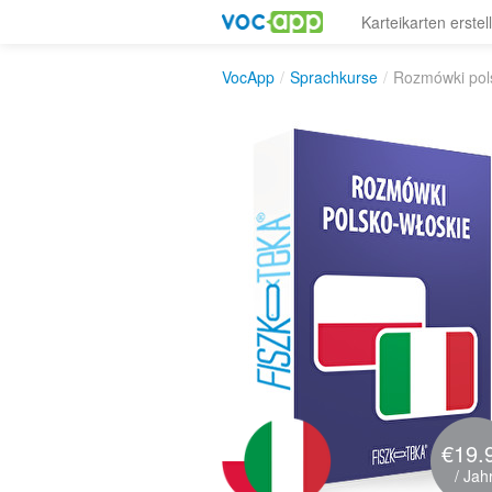
Karteikarten erstel
VocApp
/
Sprachkurse
/
Rozmówki pol
€19.
/ Jah