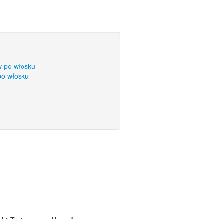
w po włosku
po włosku
1