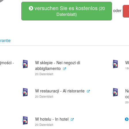
versuchen Sie es kostenlos
(20
oder
Datenblatt)
rantie
jmości -
W sklepie - Nei negozi di
W
abbigliamento
19
20 Datenblatt
W restauracji - Al ristorante
N
co
20 Datenblatt
20
W hotelu - In hotel
20 Datenblatt