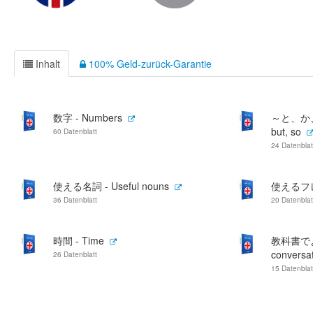
Inhalt
100% Geld-zurück-Garantie
数字 - Numbers
～と、か、が
but, so
60 Datenblatt
24 Datenblat
使える名詞 - Useful nouns
使えるフレー
36 Datenblatt
20 Datenblat
時間 - Time
教科書でよく
conversat
26 Datenblatt
15 Datenblat