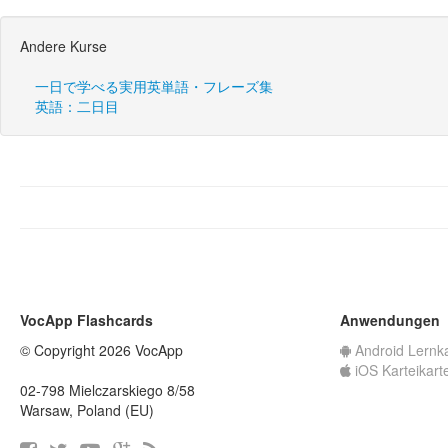
Andere Kurse
一日で学べる実用英単語・フレーズ集
英語：二日目
VocApp Flashcards
Anwendungen
© Copyright 2026 VocApp
Android Lernk
iOS Karteikart
02-798 Mielczarskiego 8/58
Warsaw, Poland (EU)