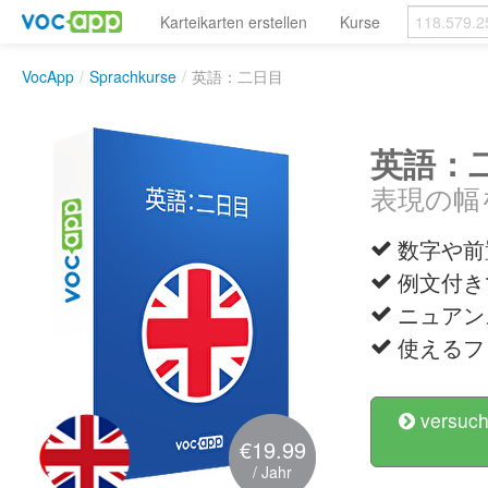
Karteikarten erstellen
Kurse
VocApp
/
Sprachkurse
/
英語：二日目
英語：
表現の幅
数字や前
例文付き
ニュアン
使えるフ
versuch
€19.99
/ Jahr