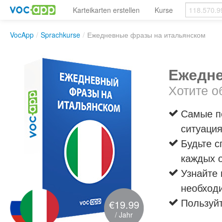
Karteikarten erstellen
Kurse
VocApp
/
Sprachkurse
/
Ежедневные фразы на итальянском
Ежедне
Хотите о
Самые п
ситуаци
Будьте 
каждых 
Узнайте
необход
Пользуй
€19.99
/ Jahr