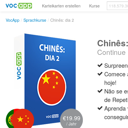
Karteikarten erstellen
Kurse
VocApp
/
Sprachkurse
/
Chinês: dia 2
Chinês:
Continue 
Surpreen
Comece a
hoje!
Não se e
de Repet
Aprenda 
consegui
€19.99
/ Jahr