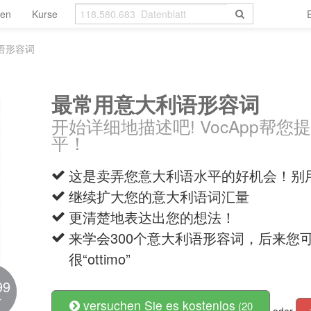
len
Kurse
语形容词
最常用意大利语形容词
开始详细地描述吧! VocApp帮
平！
这是卖弄您意大利语水平的好机会！别用”bello”
继续扩大您的意大利语词汇量
更清楚地表达出您的想法！
来学会300个意大利语形容词，后来您
很“ottimo”
99
r
versuchen Sie es kostenlos
(20