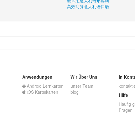
最常用意大利语形容词
高效商务意大利语口语
Anwendungen
Wir Über Uns
In Kont
Android Lernkarten
unser Team
kontakti
iOS Karteikarten
blog
Hilfe
Häufig g
Fragen