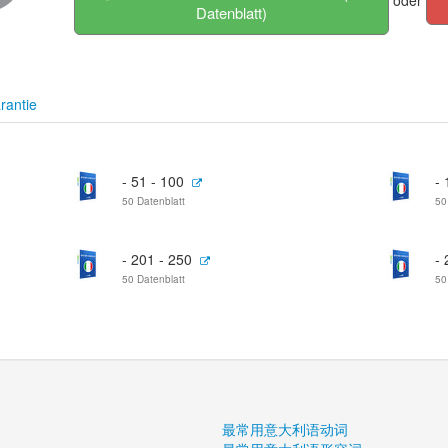
oder
Datenblatt)
rantie
- 51 - 100
- 
50 Datenblatt
50
- 201 - 250
- 
50 Datenblatt
50
最常用意大利语动词