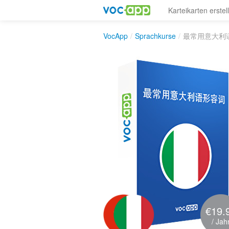
Karteikarten erstel
VocApp
/
Sprachkurse
/
最常用意大利
€19.
/ Jah