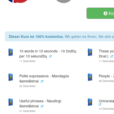
Ko
Dieser Kurs ist 100% kostenlos.
Wir geben es Ihnen, Sie sich s
10 words in 10 seconds - 10 žodžių
These you
per 10 sekundžių
žinai:)
11 Datenblatt
11 Datenblat
Polite expressions - Mandagūs
People -
išsireiškimai
38 Datenblat
22 Datenblatt
Useful phrases - Naudingi
Untransla
išsireiškimai
10 Datenblat
21 Datenblatt