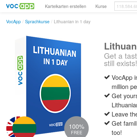
Karteikarten erstellen
Kurse
VocApp
/
Sprachkurse
/
Lithuanian in 1 day
Lithuan
Get a tas
still exists
VocApp i
million pe
Get yours
Lithuani
Leave the
Get famil
100%
too!
FREE