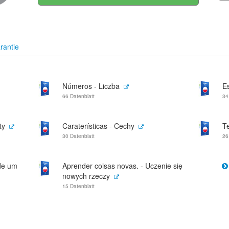
rantie
Números - Liczba
E
66 Datenblatt
34
ty
Caraterísticas - Cechy
T
30 Datenblatt
26
 de um
Aprender coisas novas. - Uczenie się
nowych rzeczy
15 Datenblatt