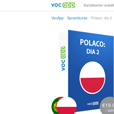
Karteikarten erstel
VocApp
/
Sprachkurse
/
Polaco: dia 2
€19.
/ Jah