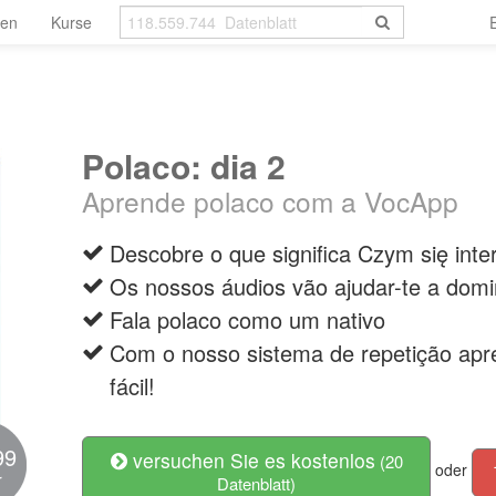
len
Kurse
Polaco: dia 2
Aprende polaco com a VocApp
Descobre o que significa Czym się inte
Os nossos áudios vão ajudar-te a domi
Fala polaco como um nativo
Com o nosso sistema de repetição apre
fácil!
99
versuchen Sie es kostenlos
(20
oder
r
Datenblatt)