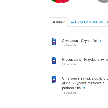
Inhalt
100% Geld-zurück-Ga
Atividades - Czynności
17 Datenblatt
Frases úteis - Przydatne zwro
21 Datenblatt
Uma conversa típica do livro
aluno. - Typowa rozmowa z
podręcznika
15 Datenblatt