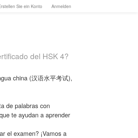
Erstellen Sie ein Konto
Anmelden
rtificado del HSK 4?
e lengua china (汉语水平考试),
ta de palabras con
s que te ayudan a aprender
bar el examen? ¡Vamos a