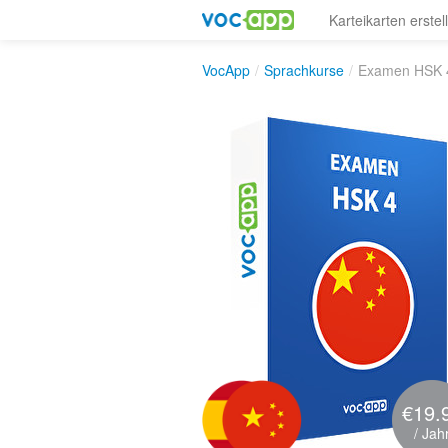
Karteikarten erstel
VocApp
/
Sprachkurse
/
Examen HSK 
€19.
/ Jah