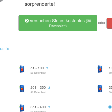
sorprenderte!
versuchen Sie es kostenlos
(30
oder
Datenblatt)
rantie
51 - 100
1
50 Datenblatt
50
201 - 250
2
50 Datenblatt
50
351 - 400
50 Datenblatt