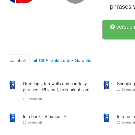
phrases w
versuch
Inhalt
100% Geld-zurück-Garantie
Greetings, farewells and courtesy
Shopping
phrases - Přivítání, rozloučení a zd...
20 Datenblat
20 Datenblatt
In a bank - V bance
In a rest
20 Datenblatt
20 Datenblat