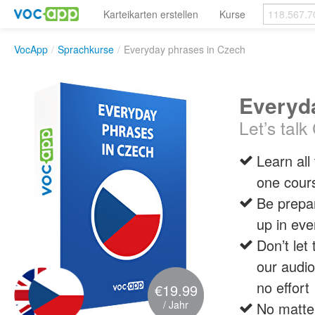
Karteikarten erstellen
Kurse
VocApp
/
Sprachkurse
/
Everyday phrases in Czech
Everyd
Let’s talk
Learn all
one cour
Be prepar
up in eve
Don’t let
our audio
no effort
€19.99
/ Jahr
No matter