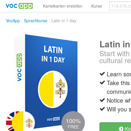
Karteikarten erstellen
Kurse
VocApp
/
Sprachkurse
/
Latin in 1 day
Latin i
Start with
cultural r
Learn so
Take this
communi
Notice wh
Will you 
100%
FREE
Ko