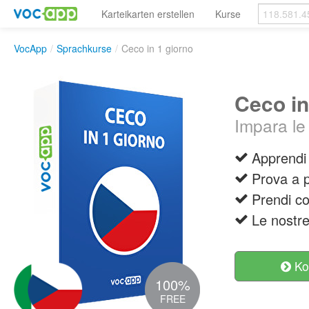
Karteikarten erstellen
Kurse
VocApp
/
Sprachkurse
/
Ceco in 1 giorno
Ceco in
Impara le
Apprendi 
Prova a p
Prendi co
Le nostre
Ko
100%
FREE