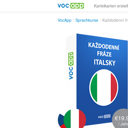
Karteikarten erstel
VocApp
/
Sprachkurse
/
Každodenní fr
€19.
/ Jah