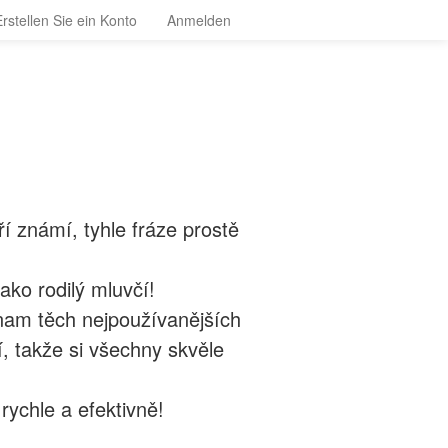
Erstellen Sie ein Konto
Anmelden
aří známí, tyhle fráze prostě
ako rodilý mluvčí!
am těch nejpoužívanějších
í, takže si všechny skvěle
ychle a efektivně!