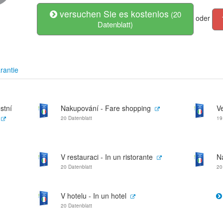
versuchen Sie es kostenlos
(20
oder
Datenblatt)
rantie
ostní
Nakupování - Fare shopping
Ve
20 Datenblatt
19
V restauraci - In un ristorante
N
20 Datenblatt
20
V hotelu - In un hotel
20 Datenblatt