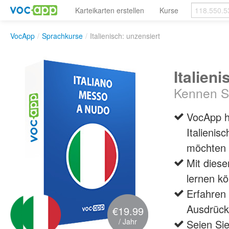
Karteikarten erstellen
Kurse
VocApp
/
Sprachkurse
/
Italienisch: unzensiert
Italien
Kennen Si
VocApp ha
Italienis
möchten
Mit diese
lernen k
Erfahren 
Ausdrück
€19.99
/ Jahr
Seien Sie