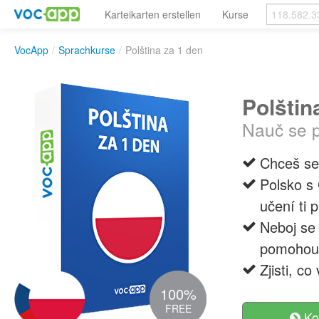
Karteikarten erstellen
Kurse
VocApp
/
Sprachkurse
/
Polština za 1 den
Polštin
Nauč se 
Chceš se 
Polsko s 
učení ti 
Neboj se 
pomohou 
Zjisti, c
100%
FREE
Ko