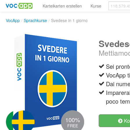
Karteikarten erstellen
Kurse
VocApp
/
Sprachkurse
/
Svedese in 1 giorno
Svedese
Mettiamoc
Sei pront
VocApp ti
Dai numer
Imparerai
poco tem
100%
Ko
FREE