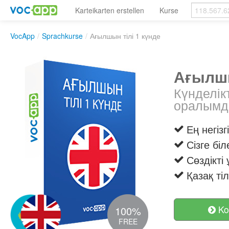
Karteikarten erstellen
Kurse
VocApp
/
Sprachkurse
/
Ағылшын тілі 1 күнде
Ағылшы
Күнделік
оралымда
Ең негізг
Сізге бі
Сөздікті
Қазақ ті
Ko
100%
FREE