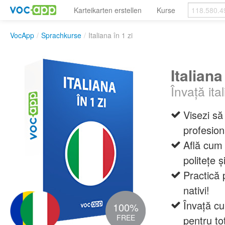
Karteikarten erstellen
Kurse
VocApp
/
Sprachkurse
/
Italiana în 1 zi
Italiana
Învață ita
Visezi să
profesion
Află cum 
politețe ș
Practică 
nativi!
Învață c
100%
FREE
pentru t