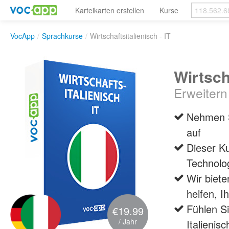
Karteikarten erstellen
Kurse
VocApp
/
Sprachkurse
/
Wirtschaftsitalienisch - IT
Wirtscha
Erweitern
Nehmen Si
auf
Dieser Ku
Technolo
Wir biete
helfen, I
Fühlen S
€19.99
/ Jahr
Italienis