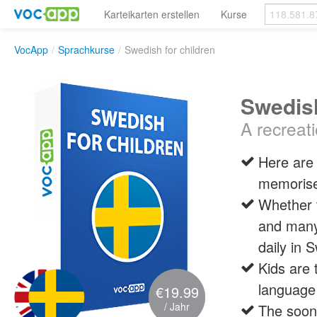
Karteikarten erstellen
Kurse
VocApp
/
Sprachkurse
/
Swedish for children
Swedish
A recreat
Here are 
memoris
Whether t
and many 
daily in 
Kids are 
language
€19.99
/ Jahr
The soone