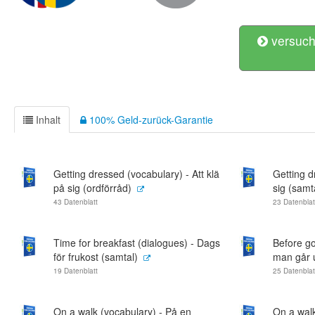
versuch
Inhalt
100% Geld-zurück-Garantie
Getting dressed (vocabulary) - Att klä
Getting d
på sig (ordförråd)
sig (samt
43 Datenblatt
23 Datenblat
Time for breakfast (dialogues) - Dags
Before go
för frukost (samtal)
man går u
19 Datenblatt
25 Datenblat
On a walk (vocabulary) - På en
On a walk