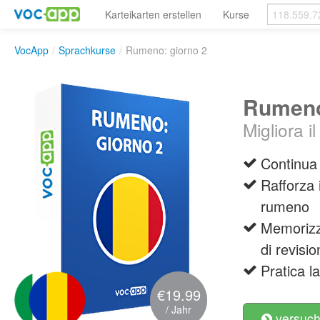
Karteikarten erstellen
Kurse
VocApp
/
Sprachkurse
/
Rumeno: giorno 2
Rumeno
Migliora 
Continua 
Rafforza 
rumeno
Memorizza
di revisi
Pratica l
€19.99
/ Jahr
versuch