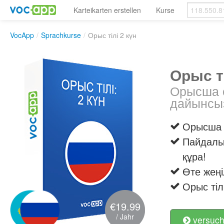
Karteikarten erstellen
Kurse
VocApp
/
Sprachkurse
/
Орыс тілі 2 күн
Орыс ті
Орысша с
дайынсы
Орысша с
Пайдалы 
құра!
Өте жең
Орыс тіл
€19.99
/ Jahr
versuch