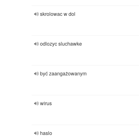
skrolowac w dol
odlozyc sluchawke
być zaangażowanym
wirus
haslo