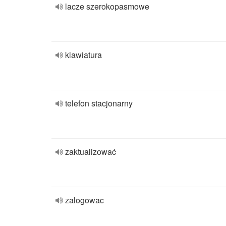
lacze szerokopasmowe
klawiatura
telefon stacjonarny
zaktualizować
zalogowac