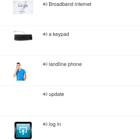
Broadband internet
a keypad
landline phone
update
log in