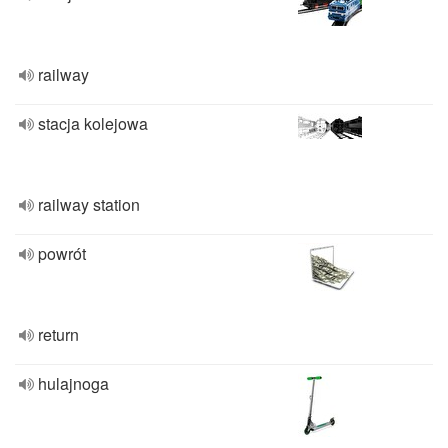
railway
stacja kolejowa
railway station
powrót
return
hulajnoga