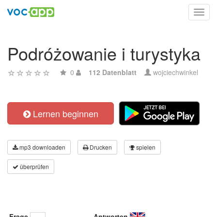
Toggl
navig
Podróżowanie i turystyka
0
112 Datenblatt
wojciechwinkel
Lernen beginnen
mp3 downloaden
Drucken
spielen
überprüfen
Frage
Antworten