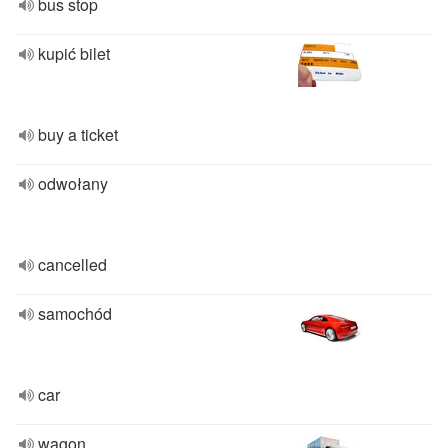
bus stop
kupić bilet
buy a ticket
odwołany
cancelled
samochód
car
wagon